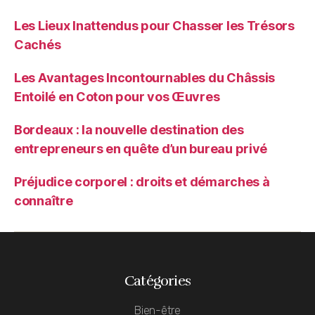
Les Lieux Inattendus pour Chasser les Trésors
Cachés
Les Avantages Incontournables du Châssis
Entoilé en Coton pour vos Œuvres
Bordeaux : la nouvelle destination des
entrepreneurs en quête d’un bureau privé
Préjudice corporel : droits et démarches à
connaître
Catégories
Bien-être