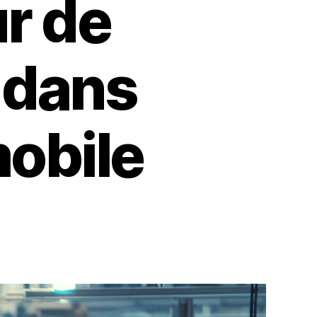
ur de
 dans
mobile