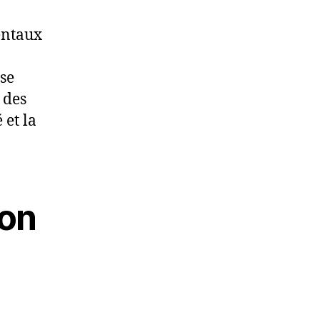
mentaux
se
 des
 et la
ion