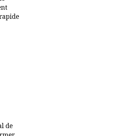
ent
 rapide
al de
ormer