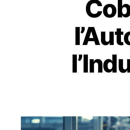
Cobo
l’Au
l’Ind