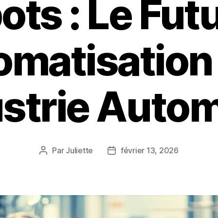
ts : Le Fut
tomatisation
ustrie Auto
Par
Juliette
février 13, 2026