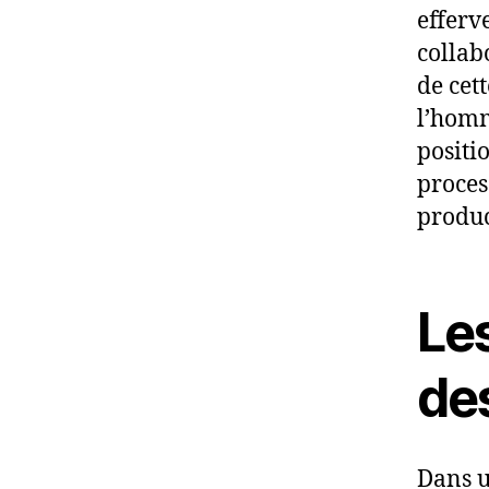
efferv
collab
de cett
l’homm
positi
process
produc
Les
de
Dans u