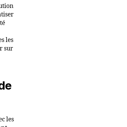
ution
tiser
té
es les
r sur
 de
ec les