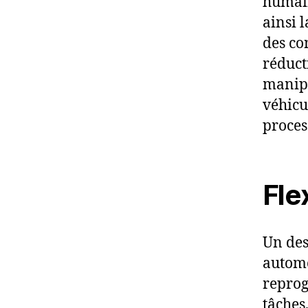
humain
ainsi l
des co
réduct
manipu
véhicu
proces
Flex
Un des
automo
reprog
tâches