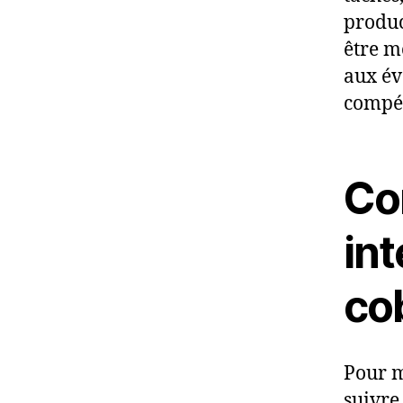
produc
être m
aux év
compét
Co
int
co
Pour m
suivre