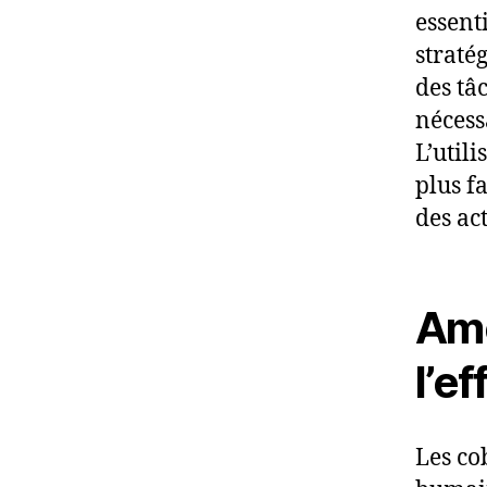
essent
straté
des tâ
nécess
L’utili
plus f
des act
Amé
l’ef
Les co