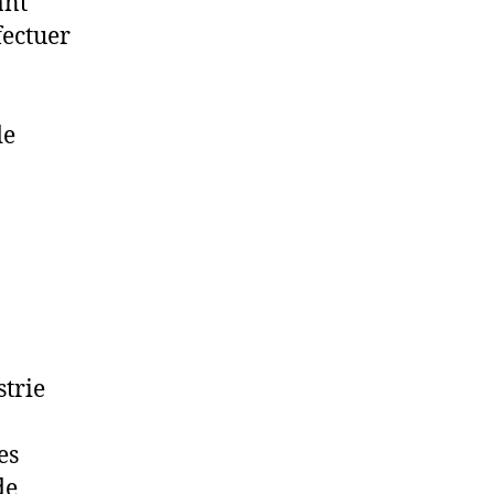
ant
fectuer
de
strie
es
de